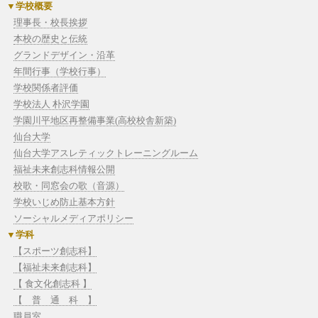
学校概要
理事長・校長挨拶
本校の歴史と伝統
グランドデザイン・沿革
年間行事（学校行事）
学校関係者評価
学校法人 朴沢学園
学園川平地区再整備事業(高校校舎新築)
仙台大学
仙台大学アスレティックトレーニングルーム
福祉未来創志科情報公開
校歌・同窓会の歌（音源）
学校いじめ防止基本方針
ソーシャルメディアポリシー
学科
【スポーツ創志科】
【福祉未来創志科】
【 食文化創志科 】
【 普 通 科 】
職員室