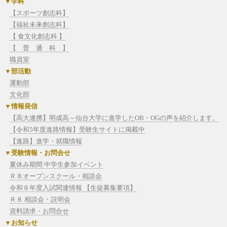
学科
【スポーツ創志科】
【福祉未来創志科】
【 食文化創志科 】
【 普 通 科 】
職員室
部活動
運動部
文化部
情報発信
【高大連携】明成高～仙台大学に進学したOB・OGの声を紹介します。
【令和5年度進路情報】受験生サイトに掲載中
【進路】進学・就職情報
受験情報・お問合せ
夏休み期間 中学生参加イベント
Ｒ８オープンスクール・相談会
令和８年度入試関連情報 【生徒募集要項】
Ｒ８ 相談会・説明会
資料請求・お問合せ
お知らせ