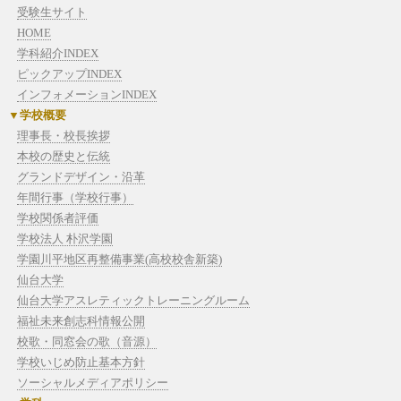
受験生サイト
HOME
学科紹介INDEX
ピックアップINDEX
インフォメーションINDEX
学校概要
理事長・校長挨拶
本校の歴史と伝統
グランドデザイン・沿革
年間行事（学校行事）
学校関係者評価
学校法人 朴沢学園
学園川平地区再整備事業(高校校舎新築)
仙台大学
仙台大学アスレティックトレーニングルーム
福祉未来創志科情報公開
校歌・同窓会の歌（音源）
学校いじめ防止基本方針
ソーシャルメディアポリシー