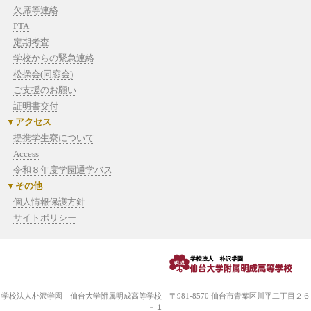
欠席等連絡
PTA
定期考査
学校からの緊急連絡
松操会(同窓会)
ご支援のお願い
証明書交付
アクセス
提携学生寮について
Access
令和８年度学園通学バス
その他
個人情報保護方針
サイトポリシー
学校法人朴沢学園 仙台大学附属明成高等学校 〒981-8570 仙台市青葉区川平二丁目２６
－１