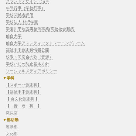
グランドデザイン・沿革
年間行事（学校行事）
学校関係者評価
学校法人 朴沢学園
学園川平地区再整備事業(高校校舎新築)
仙台大学
仙台大学アスレティックトレーニングルーム
福祉未来創志科情報公開
校歌・同窓会の歌（音源）
学校いじめ防止基本方針
ソーシャルメディアポリシー
学科
【スポーツ創志科】
【福祉未来創志科】
【 食文化創志科 】
【 普 通 科 】
職員室
部活動
運動部
文化部