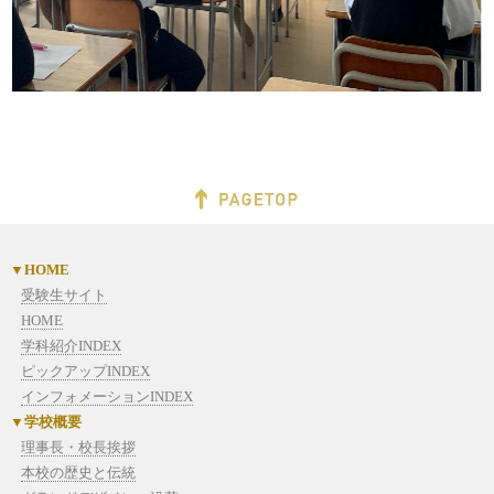
HOME
受験生サイト
HOME
学科紹介INDEX
ピックアップINDEX
インフォメーションINDEX
学校概要
理事長・校長挨拶
本校の歴史と伝統