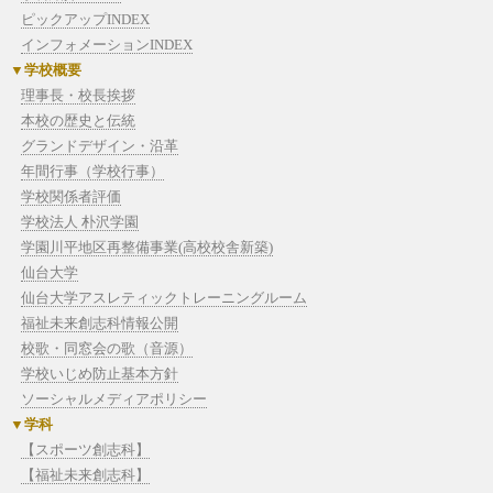
ピックアップINDEX
インフォメーションINDEX
学校概要
理事長・校長挨拶
本校の歴史と伝統
グランドデザイン・沿革
年間行事（学校行事）
学校関係者評価
学校法人 朴沢学園
学園川平地区再整備事業(高校校舎新築)
仙台大学
仙台大学アスレティックトレーニングルーム
福祉未来創志科情報公開
校歌・同窓会の歌（音源）
学校いじめ防止基本方針
ソーシャルメディアポリシー
学科
【スポーツ創志科】
【福祉未来創志科】