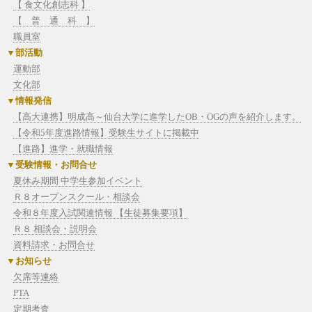
【 食文化創志科 】
【 普 通 科 】
職員室
部活動
運動部
文化部
情報発信
【高大連携】明成高～仙台大学に進学したOB・OGの声を紹介します。
【令和5年度進路情報】受験生サイトに掲載中
【進路】進学・就職情報
受験情報・お問合せ
夏休み期間 中学生参加イベント
Ｒ８オープンスクール・相談会
令和８年度入試関連情報 【生徒募集要項】
Ｒ８ 相談会・説明会
資料請求・お問合せ
お知らせ
欠席等連絡
PTA
定期考査