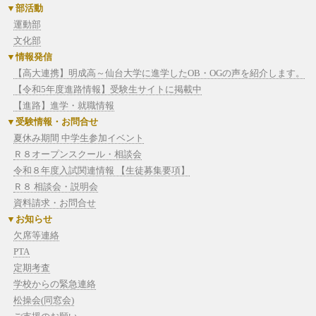
部活動
運動部
文化部
情報発信
【高大連携】明成高～仙台大学に進学したOB・OGの声を紹介します。
【令和5年度進路情報】受験生サイトに掲載中
【進路】進学・就職情報
受験情報・お問合せ
夏休み期間 中学生参加イベント
Ｒ８オープンスクール・相談会
令和８年度入試関連情報 【生徒募集要項】
Ｒ８ 相談会・説明会
資料請求・お問合せ
お知らせ
欠席等連絡
PTA
定期考査
学校からの緊急連絡
松操会(同窓会)