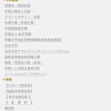
理事長・校長挨拶
本校の歴史と伝統
グランドデザイン・沿革
年間行事（学校行事）
学校関係者評価
学校法人 朴沢学園
学園川平地区再整備事業(高校校舎新築)
仙台大学
仙台大学アスレティックトレーニングルーム
福祉未来創志科情報公開
校歌・同窓会の歌（音源）
学校いじめ防止基本方針
ソーシャルメディアポリシー
学科
【スポーツ創志科】
【福祉未来創志科】
【 食文化創志科 】
【 普 通 科 】
職員室