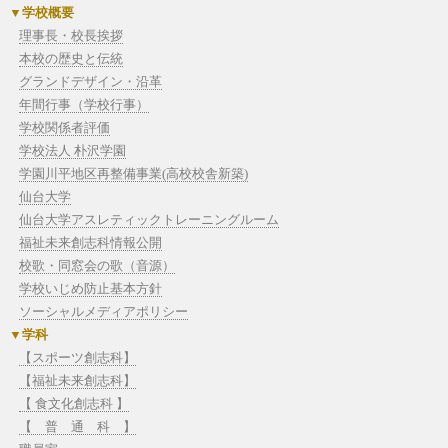
学校概要
理事長・校長挨拶
本校の歴史と伝統
グランドデザイン・沿革
年間行事（学校行事）
学校関係者評価
学校法人 朴沢学園
学園川平地区再整備事業(高校校舎新築)
仙台大学
仙台大学アスレティックトレーニングルーム
福祉未来創志科情報公開
校歌・同窓会の歌（音源）
学校いじめ防止基本方針
ソーシャルメディアポリシー
学科
【スポーツ創志科】
【福祉未来創志科】
【 食文化創志科 】
【 普 通 科 】