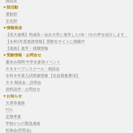
職員室
部活動
運動部
文化部
情報発信
【高大連携】明成高～仙台大学に進学したOB・OGの声を紹介します。
【令和5年度進路情報】受験生サイトに掲載中
【進路】進学・就職情報
受験情報・お問合せ
夏休み期間 中学生参加イベント
Ｒ８オープンスクール・相談会
令和８年度入試関連情報 【生徒募集要項】
Ｒ８ 相談会・説明会
資料請求・お問合せ
お知らせ
欠席等連絡
PTA
定期考査
学校からの緊急連絡
松操会(同窓会)