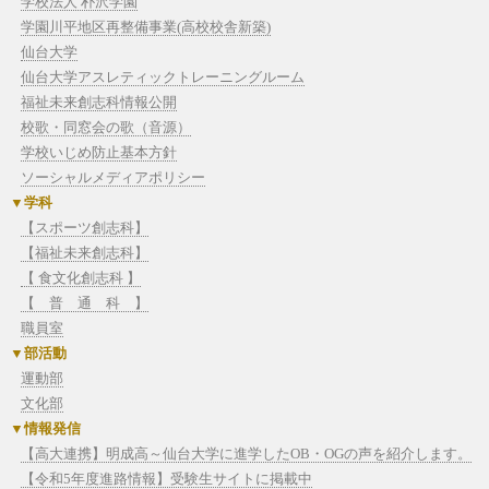
学校法人 朴沢学園
学園川平地区再整備事業(高校校舎新築)
仙台大学
仙台大学アスレティックトレーニングルーム
福祉未来創志科情報公開
校歌・同窓会の歌（音源）
学校いじめ防止基本方針
ソーシャルメディアポリシー
学科
【スポーツ創志科】
【福祉未来創志科】
【 食文化創志科 】
【 普 通 科 】
職員室
部活動
運動部
文化部
情報発信
【高大連携】明成高～仙台大学に進学したOB・OGの声を紹介します。
【令和5年度進路情報】受験生サイトに掲載中