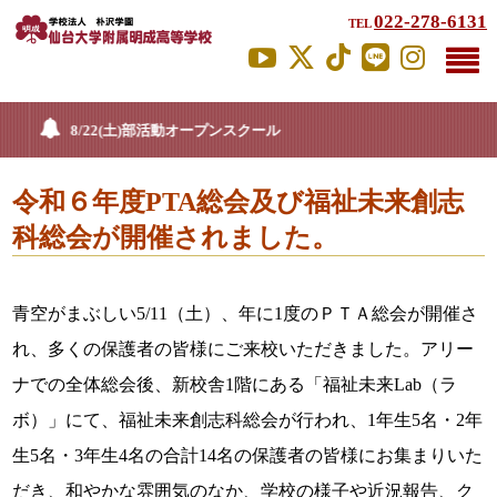
022-278-6131
TEL
8/22(土)部活動オープンスクール
令和６年度PTA総会及び福祉未来創志
科総会が開催されました。
青空がまぶしい5/11（土）、年に1度のＰＴＡ総会が開催さ
れ、多くの保護者の皆様にご来校いただきました。アリー
ナでの全体総会後、新校舎1階にある「福祉未来Lab（ラ
ボ）」にて、福祉未来創志科総会が行われ、1年生5名・2年
生5名・3年生4名の合計14名の保護者の皆様にお集まりいた
だき、和やかな雰囲気のなか、学校の様子や近況報告、ク