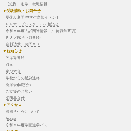
【進路】進学・就職情報
受験情報・お問合せ
夏休み期間 中学生参加イベント
Ｒ８オープンスクール・相談会
令和８年度入試関連情報 【生徒募集要項】
Ｒ８ 相談会・説明会
資料請求・お問合せ
お知らせ
欠席等連絡
PTA
定期考査
学校からの緊急連絡
松操会(同窓会)
ご支援のお願い
証明書交付
アクセス
提携学生寮について
Access
令和８年度学園通学バス