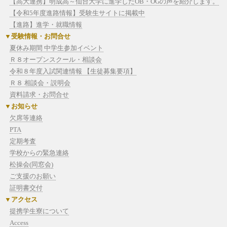
【高大連携】明成高～仙台大学に進学したOB・OGの声を紹介します。
【令和5年度進路情報】受験生サイトに掲載中
【進路】進学・就職情報
受験情報・お問合せ
夏休み期間 中学生参加イベント
Ｒ８オープンスクール・相談会
令和８年度入試関連情報 【生徒募集要項】
Ｒ８ 相談会・説明会
資料請求・お問合せ
お知らせ
欠席等連絡
PTA
定期考査
学校からの緊急連絡
松操会(同窓会)
ご支援のお願い
証明書交付
アクセス
提携学生寮について
Access