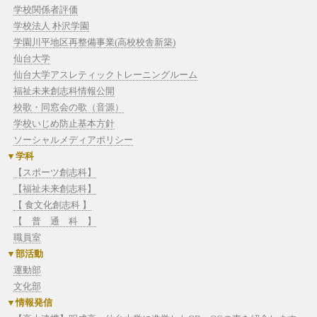
学校関係者評価
学校法人 朴沢学園
学園川平地区再整備事業(高校校舎新築)
仙台大学
仙台大学アスレティックトレーニングルーム
福祉未来創志科情報公開
校歌・同窓会の歌（音源）
学校いじめ防止基本方針
ソーシャルメディアポリシー
学科
【スポーツ創志科】
【福祉未来創志科】
【 食文化創志科 】
【 普 通 科 】
職員室
部活動
運動部
文化部
情報発信