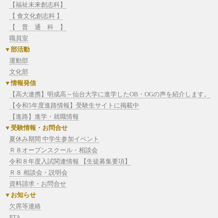
【福祉未来創志科】
【 食文化創志科 】
【 普 通 科 】
職員室
部活動
運動部
文化部
情報発信
【高大連携】明成高～仙台大学に進学したOB・OGの声を紹介します。
【令和5年度進路情報】受験生サイトに掲載中
【進路】進学・就職情報
受験情報・お問合せ
夏休み期間 中学生参加イベント
Ｒ８オープンスクール・相談会
令和８年度入試関連情報 【生徒募集要項】
Ｒ８ 相談会・説明会
資料請求・お問合せ
お知らせ
欠席等連絡
PTA