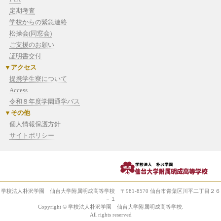
定期考査
学校からの緊急連絡
松操会(同窓会)
ご支援のお願い
証明書交付
アクセス
提携学生寮について
Access
令和８年度学園通学バス
その他
個人情報保護方針
サイトポリシー
学校法人朴沢学園 仙台大学附属明成高等学校 〒981-8570 仙台市青葉区川平二丁目２６
－１
Copyright © 学校法人朴沢学園 仙台大学附属明成高等学校.
All rights reserved