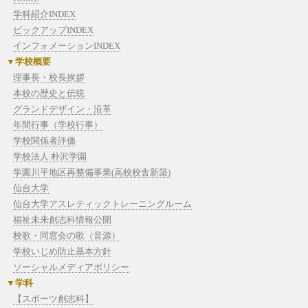
学科紹介INDEX
ピックアップINDEX
インフォメーションINDEX
学校概要
理事長・校長挨拶
本校の歴史と伝統
グランドデザイン・沿革
年間行事（学校行事）
学校関係者評価
学校法人 朴沢学園
学園川平地区再整備事業(高校校舎新築)
仙台大学
仙台大学アスレティックトレーニングルーム
福祉未来創志科情報公開
校歌・同窓会の歌（音源）
学校いじめ防止基本方針
ソーシャルメディアポリシー
学科
【スポーツ創志科】